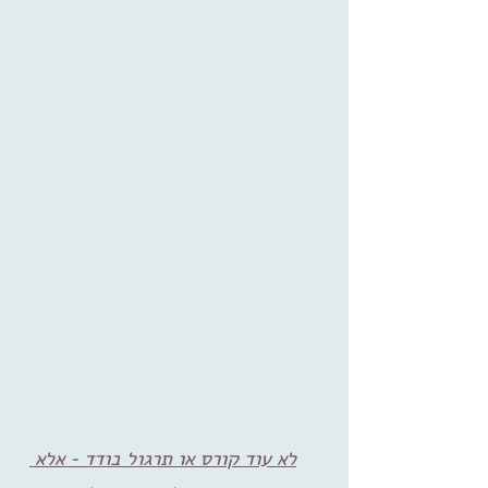
נושאים מתחלפים
ותהליך מתמשך
קבוצה אינטימית
ותומכת
לא עוד קורס או תרגול בודד - אלא